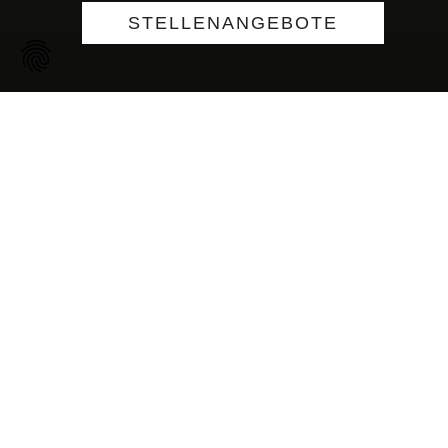
STELLENANGEBOTE
Du brennst auch für
Unsere Leidenschaft sind Baumaschinen. Un
dir an was wir dir bieten können. Vom Berufss
Bei uns findest du was dich begeistert. Auch 