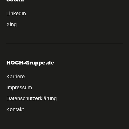
Social
+49 7832 / 974733-600
LinkedIn
karriere@hoch-baumaschinen.de
Xing
HOCH-Gruppe.de
LinkedIn
Karriere
Xing
Impressum
Datenschutzerklärung
Kontakt.
Kontakt
HOCH - ON.YOUR.SITE.