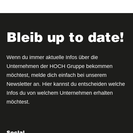
baumashop24
ROCCA
Bleib up to date!
4TRAC x HOCH Gruppe
Wenn du immer aktuelle Infos über die
Unternehmen der HOCH Gruppe bekommen
möchtest, melde dich einfach bei unserem
Newsletter an. Hier kannst du entscheiden welche
Infos du von welchem Unternehmen erhalten
Team Hoch - Dein Weg zu
möchtest.
uns.
Einfach bewerben